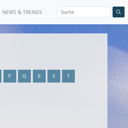
NEWS & TRENDS
P
Q
R
S
T