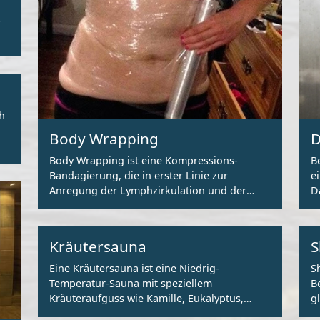
r
h
Body Wrapping
D
Body Wrapping ist eine Kompressions-
B
Bandagierung, die in erster Linie zur
e
Anregung der Lymphzirkulation und der
D
Durchblutung eingesetzt wird.
Kräutersauna
S
Eine Kräutersauna ist eine Niedrig-
S
Temperatur-Sauna mit speziellem
B
Kräuteraufguss wie Kamille, Eukalyptus,
g
Minze, Zitrone.
ex