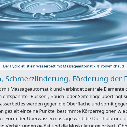
Der Hydrojet ist ein Wasserbett mit Massageautomatik. © ronymichaud
, Schmerzlinderung, Förderung der 
ett mit Massageautomatik und verbindet zentrale Elemente 
 entspannter Rücken-, Bauch- oder Seitenlage überträgt 
sserbettes werden gegen die Oberfläche und somit gegen 
n gezielt einzelne Punkte, bestimmte Körperregionen wie
ser Form der Überwassermassage wird die Durchblutung ge
nd Verhärtungen gelöst und die Muskulatur gelockert. Ohn