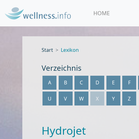
HOME
Start
Lexikon
Verzeichnis
A
B
C
D
E
F
U
V
W
X
Y
Z
Hydrojet