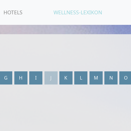
HOTELS
WELLNESS-LEXIKON
G
H
I
J
K
L
M
N
O