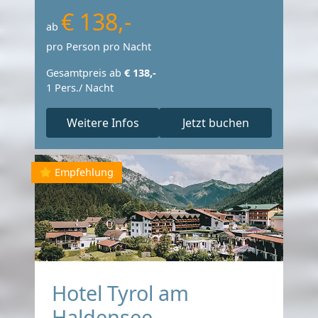
€ 138,-
ab
pro Person pro Nacht
Gesamtpreis ab
€ 138,-
1 Pers./ Nacht
Weitere Infos
Jetzt buchen
Empfehlung
Hotel Tyrol am
Haldensee