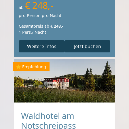
€ 248,-
ab
pro Person pro Nacht
Gesamtpreis ab
€ 248,-
1 Pers./ Nacht
Weitere Infos
Jetzt buchen
Empfehlung
Waldhotel am
Notschreipass