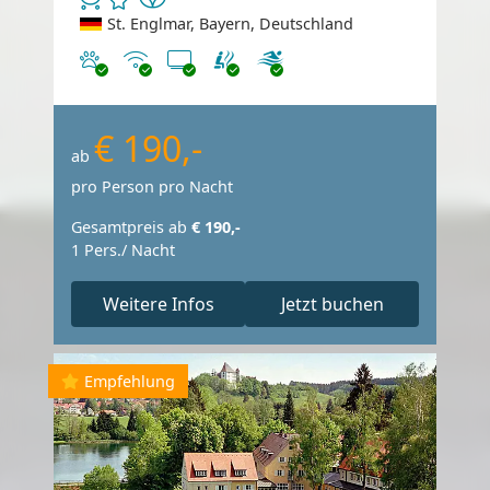
St. Englmar, Bayern, Deutschland
Haustiere erlaubt
Internet
TV
€ 190,-
ab
pro Person pro Nacht
Gesamtpreis ab
€ 190,-
1 Pers./ Nacht
Weitere Infos
Jetzt buchen
Empfehlung