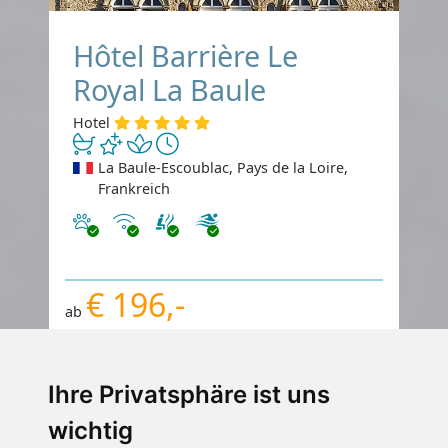
Hôtel Barrière Le
Royal La Baule
Hotel
La Baule-Escoublac, Pays de la Loire,
Frankreich
Haustiere erlaubt
Internet
€ 196,-
ab
pro Person pro Nacht
Gesamtpreis ab
€ 196,-
Ihre Privatsphäre ist uns
1 Pers./ Nacht
wichtig
Jetzt buchen