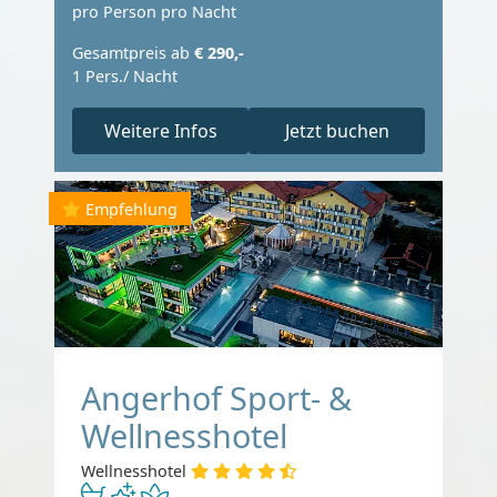
pro Person pro Nacht
Gesamtpreis ab
€ 290,-
1 Pers./ Nacht
Weitere Infos
Jetzt buchen
Empfehlung
Angerhof Sport- &
Wellnesshotel
Wellnesshotel