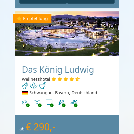
Empfehlung
Das König Ludwig
Wellnesshotel
Schwangau, Bayern, Deutschland
Haustiere erlaubt
Internet
TV
€ 290,-
ab