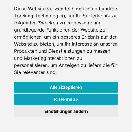
Diese Website verwendet Cookies und andere
Tracking-Technologien, um Ihr Surferlebnis zu
folgenden Zwecken zu verbessern:
um
grundlegende Funktionen der Website zu
ermöglichen
,
um ein besseres Erlebnis auf der
Website zu bieten
,
um Ihr Interesse an unseren
Produkten und Dienstleistungen zu messen
und Marketinginteraktionen zu
personalisieren
,
um Anzeigen zu liefern die für
Le Cristal de Jade
Sie relevanter sind
.
Hotel
Alle akzeptieren
Chamonix, Hochsavoyen, Frankreich
Ich lehne ab
Einstellungen ändern
€ 167,-
ab