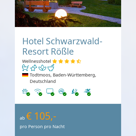
Hotel Schwarzwald-
Resort Rößle
Wellnesshotel
Todtmoos, Baden-Württemberg,
Deutschland
Haustiere erlaubt
Internet
TV
Nichtraucher
€ 105,-
ab
pro Person pro Nacht