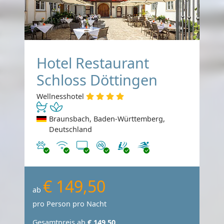
Hotel Restaurant
Schloss Döttingen
Wellnesshotel
Braunsbach, Baden-Württemberg,
Deutschland
Haustiere erlaubt
Internet
TV
Nichtraucher
€ 149,50
ab
pro Person pro Nacht
Gesamtpreis ab
€ 149,50