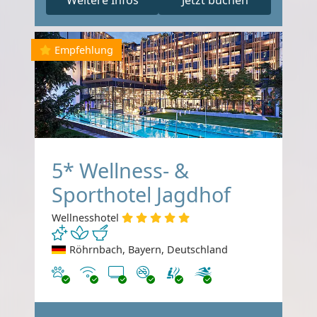
Weitere Infos
Jetzt buchen
Empfehlung
5* Wellness- &
Sporthotel Jagdhof
Wellnesshotel
Röhrnbach, Bayern, Deutschland
Haustiere erlaubt
Internet
TV
Nichtraucher