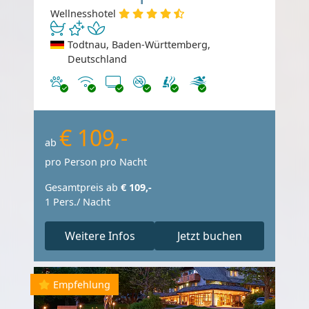
Wellnesshotel
Todtnau, Baden-Württemberg,
Deutschland
Haustiere erlaubt
Internet
TV
Nichtraucher
€ 109,-
ab
pro Person pro Nacht
Gesamtpreis ab
€ 109,-
1 Pers./ Nacht
Weitere Infos
Jetzt buchen
Empfehlung