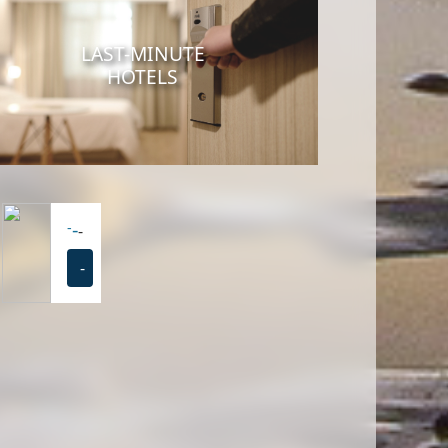
LAST-MINUTE
HOTELS
-
-
-
-