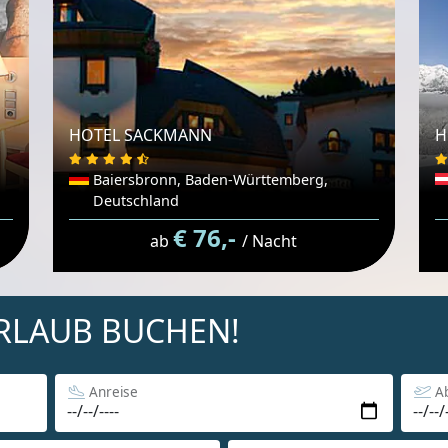
HOTEL SACKMANN
H
Baiersbronn, Baden-Württemberg,
Deutschland
€ 76,-
ab
/ Nacht
URLAUB BUCHEN!
Anreise
A