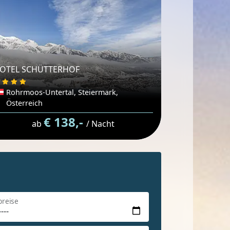
OTEL SCHÜTTERHOF
Rohrmoos-Untertal, Steiermark,
Österreich
€ 138,-
ab
/ Nacht
breise