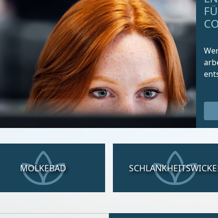
FÜ
CO
Wer
arb
ent
MOLKEBAD
SCHLANKHEITSWICKE