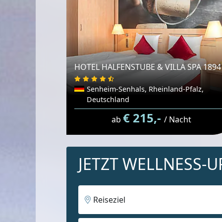
HOTEL HALFENSTUBE & VILLA SPA 1894
Senheim-Senhals, Rheinland-Pfalz,
Deutschland
€ 215,-
ab
/ Nacht
JETZT WELLNESS-
Reiseziel