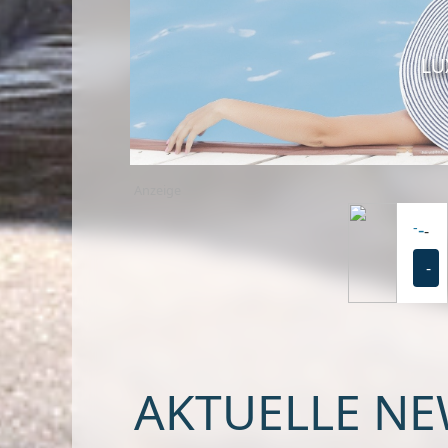
LU
Anzeige
-
-
-
-
AKTUELLE NE