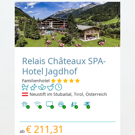
Relais Châteaux SPA-
Hotel Jagdhof
Familienhotel
Neustift im Stubaital, Tirol, Österreich
Haustiere erlaubt
Internet
TV
Nichtraucher
€ 211,31
ab