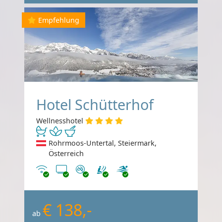
Empfehlung
Hotel Schütterhof
Wellnesshotel
Rohrmoos-Untertal, Steiermark,
Österreich
Internet
TV
Nichtraucher
€ 138,-
ab