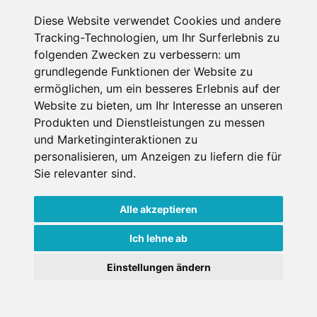
Diese Website verwendet Cookies und andere
Tracking-Technologien, um Ihr Surferlebnis zu
folgenden Zwecken zu verbessern:
um
grundlegende Funktionen der Website zu
Der alpine Kraftplatz -
ermöglichen
,
um ein besseres Erlebnis auf der
Alpenrose / Cocoon
Website zu bieten
,
um Ihr Interesse an unseren
Produkten und Dienstleistungen zu messen
Lodge
und Marketinginteraktionen zu
Hotel
personalisieren
,
um Anzeigen zu liefern die für
Sie relevanter sind
.
Maurach-Eben am Achensee, Tirol,
Österreich
Alle akzeptieren
Haustiere erlaubt
Internet
Nichtraucher
Ich lehne ab
Einstellungen ändern
€ 292,-
ab
pro Einheit pro Nacht