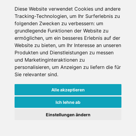
Diese Website verwendet Cookies und andere
Tracking-Technologien, um Ihr Surferlebnis zu
folgenden Zwecken zu verbessern:
um
grundlegende Funktionen der Website zu
Hotel Val De Neu G.L.
ermöglichen
,
um ein besseres Erlebnis auf der
Website zu bieten
,
um Ihr Interesse an unseren
Hotel
Produkten und Dienstleistungen zu messen
und Marketinginteraktionen zu
Baqueira, Katalonien, Spanien
personalisieren
,
um Anzeigen zu liefern die für
Internet
Sie relevanter sind
.
Alle akzeptieren
€ 198,-
ab
Ich lehne ab
pro Person pro Nacht
Einstellungen ändern
Gesamtpreis ab
€ 198,-
1 Pers./ Nacht