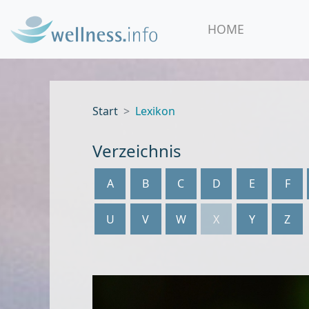
HOME
Start
Lexikon
Verzeichnis
A
B
C
D
E
F
U
V
W
X
Y
Z