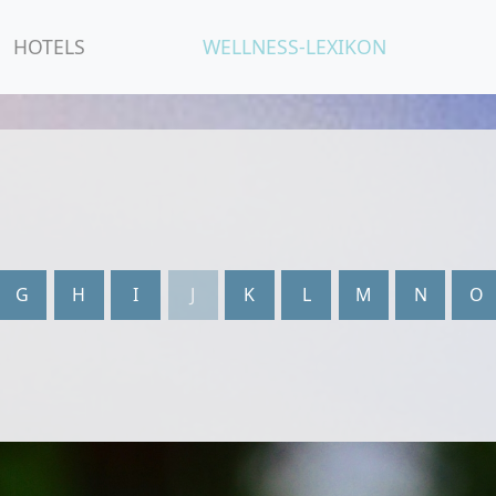
HOTELS
WELLNESS-LEXIKON
G
H
I
J
K
L
M
N
O