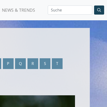
NEWS & TRENDS
P
Q
R
S
T