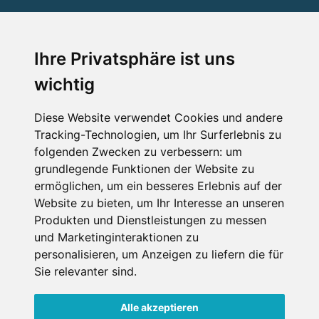
SERVICE
Ihre Privatsphäre ist uns
wichtig
Impressum
Datenschutz
Diese Website verwendet Cookies und andere
Tracking-Technologien, um Ihr Surferlebnis zu
Nutzungsbedingungen
folgenden Zwecken zu verbessern:
um
Kontakt
grundlegende Funktionen der Website zu
ermöglichen
,
um ein besseres Erlebnis auf der
Website zu bieten
,
um Ihr Interesse an unseren
Produkten und Dienstleistungen zu messen
WEITERE PORTALE
und Marketinginteraktionen zu
personalisieren
,
um Anzeigen zu liefern die für
Schneemenschen.de
Sie relevanter sind
.
Schneehoehen.de
Alle akzeptieren
Alpen-Guide.de