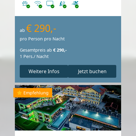
Haustiere erlaubt
Internet
TV
€ 290,-
ab
pro Person pro Nacht
Gesamtpreis ab
€ 290,-
1 Pers./ Nacht
Weitere Infos
Jetzt buchen
Empfehlung