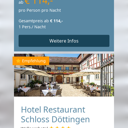
€ 114,-
ab
pro Person pro Nacht
Gesamtpreis ab
€ 114,-
1 Pers./ Nacht
Weitere Infos
Empfehlung
Hotel Restaurant
Schloss Döttingen