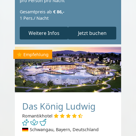
pro Person pro Nacht
Gesamtpreis ab
€ 86,-
1 Pers./ Nacht
Weitere Infos
Jetzt buchen
Empfehlung
Das König Ludwig
Romantikhotel
Schwangau, Bayern, Deutschland