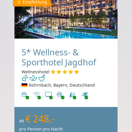
Empfehlung
5* Wellness- &
Sporthotel Jagdhof
Wellnesshotel
Röhrnbach, Bayern, Deutschland
Haustiere erlaubt
Internet
TV
Nichtraucher
€ 248,-
ab
pro Person pro Nacht