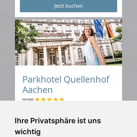
Jetzt buchen
Parkhotel Quellenhof
Aachen
Hotel
Aachen, Nordrhein-Westfalen,
Ihre Privatsphäre ist uns
Deutschland
Haustiere erlaubt
Internet
wichtig