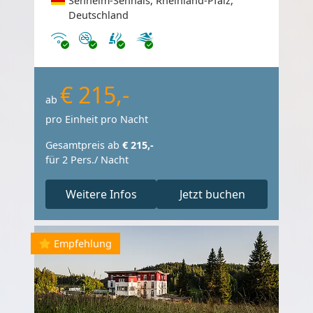
Senheim-Senhals, Rheinland-Pfalz,
Deutschland
Internet
Nichtraucher
€ 215,-
ab
pro Einheit pro Nacht
Gesamtpreis ab
€ 215,-
für 2 Pers./ Nacht
Weitere Infos
Jetzt buchen
Empfehlung