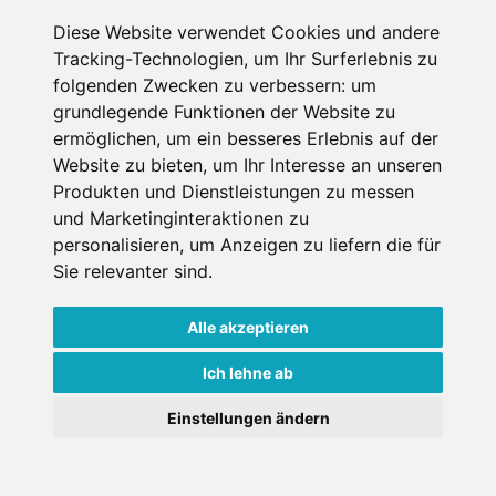
Diese Website verwendet Cookies und andere
€ 160,-
Tracking-Technologien, um Ihr Surferlebnis zu
ab
folgenden Zwecken zu verbessern:
um
pro Person pro Nacht
grundlegende Funktionen der Website zu
ermöglichen
,
um ein besseres Erlebnis auf der
Gesamtpreis ab
€ 160,-
Website zu bieten
,
um Ihr Interesse an unseren
1 Pers./ Nacht
Produkten und Dienstleistungen zu messen
und Marketinginteraktionen zu
Jetzt buchen
personalisieren
,
um Anzeigen zu liefern die für
Sie relevanter sind
.
Alle akzeptieren
Ich lehne ab
Einstellungen ändern
St. Wolfgang