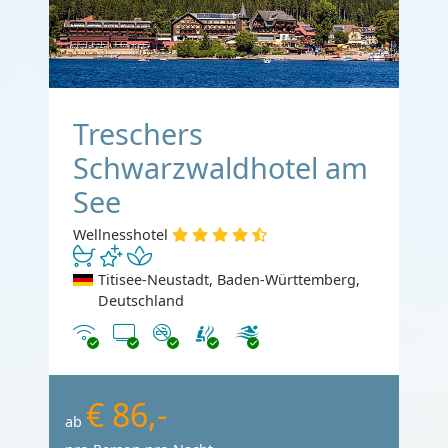
Treschers
Schwarzwaldhotel am
See
Wellnesshotel
Titisee-Neustadt, Baden-Württemberg,
Deutschland
Internet
TV
Nichtraucher
€ 86,-
ab