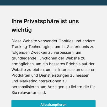
SERVICE
Ihre Privatsphäre ist uns
wichtig
Impressum
Datenschutz
Diese Website verwendet Cookies und andere
Tracking-Technologien, um Ihr Surferlebnis zu
Nutzungsbedingungen
folgenden Zwecken zu verbessern:
um
Kontakt
grundlegende Funktionen der Website zu
ermöglichen
,
um ein besseres Erlebnis auf der
Website zu bieten
,
um Ihr Interesse an unseren
Produkten und Dienstleistungen zu messen
WEITERE PORTALE
und Marketinginteraktionen zu
personalisieren
,
um Anzeigen zu liefern die für
Schneemenschen.de
Sie relevanter sind
.
Schneehoehen.de
Alle akzeptieren