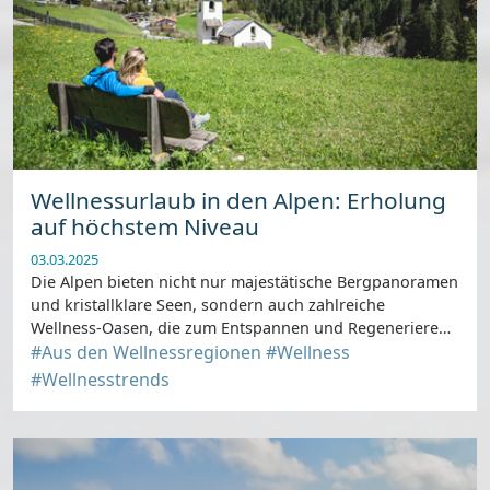
Wellnessurlaub in den Alpen: Erholung
auf höchstem Niveau
03.03.2025
Die Alpen bieten nicht nur majestätische Bergpanoramen
und kristallklare Seen, sondern auch zahlreiche
Wellness-Oasen, die zum Entspannen und Regenerieren
einladen.
#Aus den Wellnessregionen
#Wellness
#Wellnesstrends