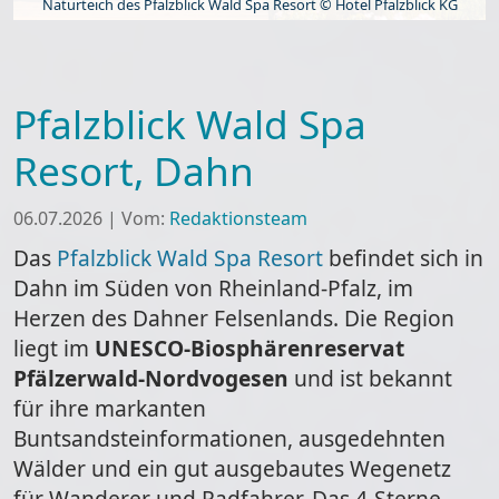
Naturteich des Pfalzblick Wald Spa Resort © Hotel Pfalzblick KG
Pfalzblick Wald Spa
Resort, Dahn
06.07.2026
|
Vom:
Redaktionsteam
Das
Pfalzblick Wald Spa Resort
befindet sich in
Dahn im Süden von Rheinland-Pfalz, im
Herzen des Dahner Felsenlands. Die Region
liegt im
UNESCO-Biosphärenreservat
Pfälzerwald-Nordvogesen
und ist bekannt
für ihre markanten
Buntsandsteinformationen, ausgedehnten
Wälder und ein gut ausgebautes Wegenetz
für Wanderer und Radfahrer. Das 4-Sterne-