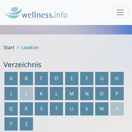
Start
Lexikon
Verzeichnis
A
B
C
D
E
F
G
H
I
J
K
L
M
N
O
P
Q
R
S
T
U
V
W
X
Y
Z