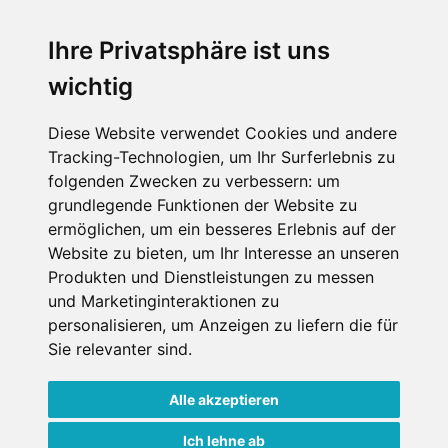
SERVICE
Ihre Privatsphäre ist uns
wichtig
Impressum
Datenschutz
Diese Website verwendet Cookies und andere
Tracking-Technologien, um Ihr Surferlebnis zu
Nutzungsbedingungen
folgenden Zwecken zu verbessern:
um
Kontakt
grundlegende Funktionen der Website zu
ermöglichen
,
um ein besseres Erlebnis auf der
Website zu bieten
,
um Ihr Interesse an unseren
Produkten und Dienstleistungen zu messen
WEITERE PORTALE
und Marketinginteraktionen zu
personalisieren
,
um Anzeigen zu liefern die für
Schneemenschen.de
Sie relevanter sind
.
Schneehoehen.de
Alle akzeptieren
Alpen-Guide.de
Ich lehne ab