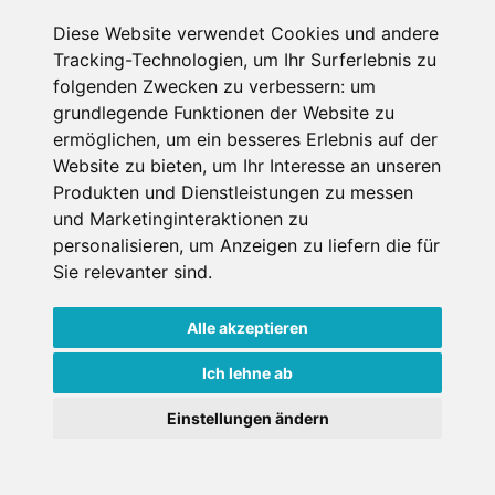
Datenschutz
Diese Website verwendet Cookies und andere
Tracking-Technologien, um Ihr Surferlebnis zu
Nutzungsbedingungen
folgenden Zwecken zu verbessern:
um
Kontakt
grundlegende Funktionen der Website zu
ermöglichen
,
um ein besseres Erlebnis auf der
Website zu bieten
,
um Ihr Interesse an unseren
Produkten und Dienstleistungen zu messen
WEITERE PORTALE
und Marketinginteraktionen zu
personalisieren
,
um Anzeigen zu liefern die für
Schneemenschen.de
Sie relevanter sind
.
Schneehoehen.de
Alle akzeptieren
Alpen-Guide.de
Ich lehne ab
Einstellungen ändern
Copyright ©
2026 Schneemenschen GmbH