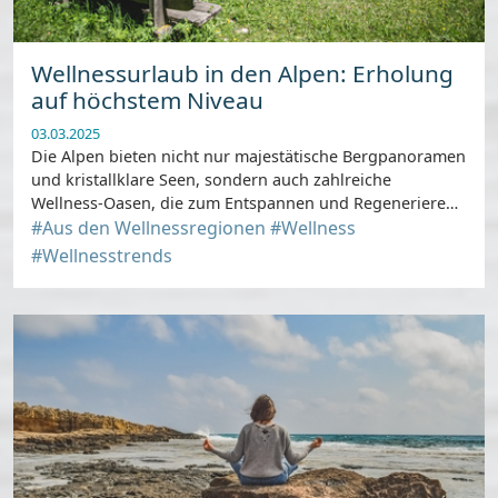
Wellnessurlaub in den Alpen: Erholung
auf höchstem Niveau
03.03.2025
Die Alpen bieten nicht nur majestätische Bergpanoramen
und kristallklare Seen, sondern auch zahlreiche
Wellness-Oasen, die zum Entspannen und Regenerieren
einladen.
#Aus den Wellnessregionen
#Wellness
#Wellnesstrends