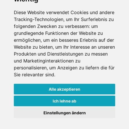
Datenschutz
Diese Website verwendet Cookies und andere
Tracking-Technologien, um Ihr Surferlebnis zu
Nutzungsbedingungen
folgenden Zwecken zu verbessern:
um
Kontakt
grundlegende Funktionen der Website zu
ermöglichen
,
um ein besseres Erlebnis auf der
Website zu bieten
,
um Ihr Interesse an unseren
Produkten und Dienstleistungen zu messen
WEITERE PORTALE
und Marketinginteraktionen zu
personalisieren
,
um Anzeigen zu liefern die für
Schneemenschen.de
Sie relevanter sind
.
Schneehoehen.de
Alle akzeptieren
Alpen-Guide.de
Ich lehne ab
Einstellungen ändern
Copyright ©
2026 Schneemenschen GmbH