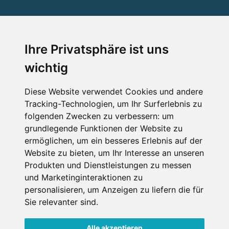
SERVICE
Ihre Privatsphäre ist uns
wichtig
Impressum
Datenschutz
Diese Website verwendet Cookies und andere
Tracking-Technologien, um Ihr Surferlebnis zu
Nutzungsbedingungen
folgenden Zwecken zu verbessern:
um
Kontakt
grundlegende Funktionen der Website zu
ermöglichen
,
um ein besseres Erlebnis auf der
Website zu bieten
,
um Ihr Interesse an unseren
Produkten und Dienstleistungen zu messen
WEITERE PORTALE
und Marketinginteraktionen zu
personalisieren
,
um Anzeigen zu liefern die für
Schneemenschen.de
Sie relevanter sind
.
Schneehoehen.de
Alle akzeptieren