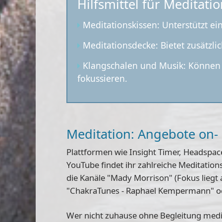
Hilfsmittel für Meditati
Meditationskissen: Unterstützt e
Meditationsdecke: Bietet zusätz
Klangschalen und Musik: Können 
fokussieren.
Meditation: Angebote on- 
Plattformen wie Insight Timer, Headspac
YouTube findet ihr zahlreiche Meditatio
die Kanäle "Mady Morrison" (Fokus liegt 
"ChakraTunes - Raphael Kempermann" ode
Wer nicht zuhause ohne Begleitung medi