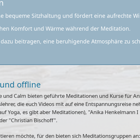
on
ine bequeme Sitzhaltung und fördert eine aufrechte W
lichen Komfort und Wärme während der Meditation.
dazu beitragen, eine beruhigende Atmosphäre zu sch
und offline
e und Calm bieten geführte Meditationen und Kurse für An
nslehrer, die euch Videos mit auf eine Entspannungsreise 
auf Yoga, es gibt aber Meditationen), "Anika Henkelmann I
r "Christian Bischoff".
tieren möchte, für den bieten sich Meditationsgruppen an