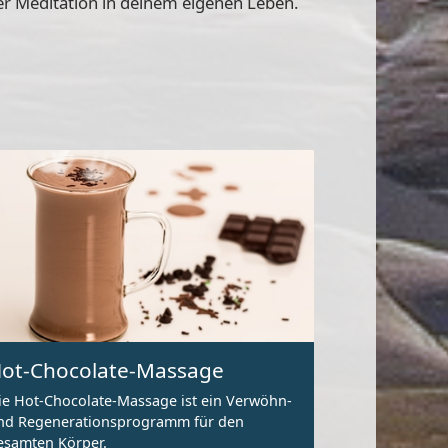
der Meditation in deinem eigenen Leben.
ot-Chocolate-Massage
ie Hot-Chocolate-Massage ist ein Verwöhn-
nd Regenerationsprogramm für den
esamten Körper.