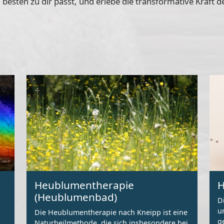
 besten zu dir passt, und erlebe die transformative Kraft 
Heublumentherapie
H
(Heublumenbad)
D
u
Die Heublumentherapie nach Kneipp ist eine
g
Naturheilmethode, die sich insbesondere bei