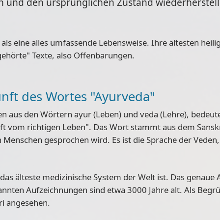
 und den ursprünglichen Zustand wiederherstell
 als eine alles umfassende Lebensweise. Ihre ältesten heili
"gehörte" Texte, also Offenbarungen.
nft des Wortes "Ayurveda"
men aus den Wörtern
ayur (Leben) und veda (Lehre)
, bedeute
ft vom richtigen Leben". Das Wort stammt aus dem Sanskri
 Menschen gesprochen wird. Es ist die Sprache der Veden,
a das
älteste medizinische System der Welt
ist. Das genaue A
kannten Aufzeichnungen sind etwa 3000 Jahre alt. Als Begr
ri angesehen.