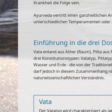
Krankheit die Folge sein.
Ayurveda vertritt einen ganzheitlichen A
unterschiedlichen Temperamenten oder
Einführung in die drei Do
Vata entand aus Äther (Raum), Pitta aus
drei Konstitutionstypen: Vatatyp, Pitta
Wasser und Erde
- die von der Tradition
darf jedoch in diesem Zusammenhang nic
naturwissenschaftlichen Verständnis.
Vata
Der Vatatyp wird charakterisiert als g