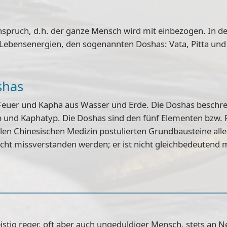
nspruch, d.h. der ganze Mensch wird mit einbezogen. In de
 Lebensenergien, den sogenannten Doshas:
Vata, Pitta un
shas
 Feuer und Kapha aus Wasser und Erde. Die Doshas beschr
typ und Kaphatyp. Die Doshas sind den fünf Elementen bzw.
ellen Chinesischen Medizin postulierten Grundbausteine al
ht missverstanden werden; er ist nicht gleichbedeutend
eistig reger, oft aber auch ungeduldiger Mensch, stets an N