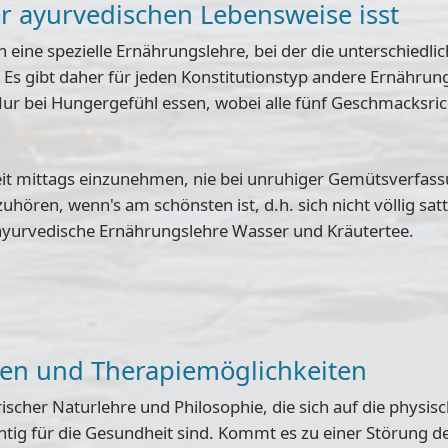
r ayurvedischen Lebensweise isst
eine spezielle Ernährungslehre, bei der die unterschiedli
.
Es gibt daher für jeden Konstitutionstyp andere Ernähr
ur bei Hungergefühl essen, wobei alle fünf Geschmacksricht
t mittags einzunehmen, nie bei unruhiger Gemütsverfassu
hören, wenn's am schönsten ist, d.h. sich nicht völlig sat
 ayurvedische Ernährungslehre Wasser und Kräutertee.
n und Therapiemöglichkeiten
ischer Naturlehre und Philosophie
, die sich auf die phys
ichtig für die Gesundheit sind. Kommt es zu einer Störung d