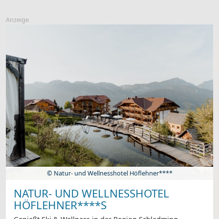
Anzeige
© Natur- und Wellnesshotel Höflehner****
NATUR- UND WELLNESSHOTEL
HÖFLEHNER****S