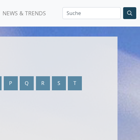
NEWS & TRENDS
P
Q
R
S
T