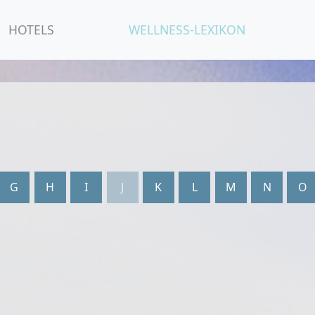
HOTELS
WELLNESS-LEXIKON
G
H
I
J
K
L
M
N
O