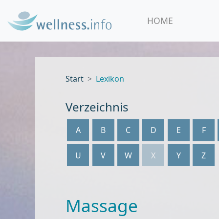
HOME
Start
Lexikon
Verzeichnis
A
B
C
D
E
F
U
V
W
X
Y
Z
Massage