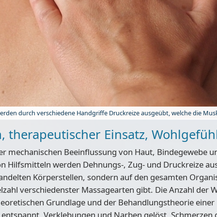
erden durch verschiedene Handgriffe Druckreize ausgeübt, welche die Mus
 therapeutischer Einsatz, Wohlgefüh
 der mechanischen Beeinflussung von Haut, Bindegewebe u
on Hilfsmitteln werden Dehnungs-, Zug- und Druckreize a
ehandelten Körperstellen, sondern auf den gesamten Organi
ielzahl verschiedenster Massagearten gibt. Die Anzahl der 
heoretischen Grundlage und der Behandlungstheorie einer
r entspannt, Verklebungen und Narben gelöst, Schmerzen 