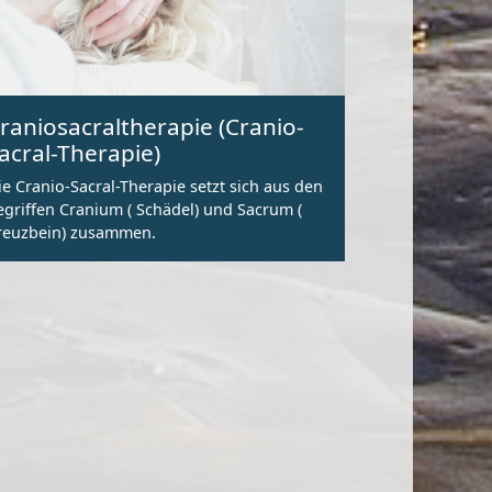
raniosacraltherapie (Cranio-
acral-Therapie)
ie Cranio-Sacral-Therapie setzt sich aus den
egriffen Cranium ( Schädel) und Sacrum (
reuzbein) zusammen.