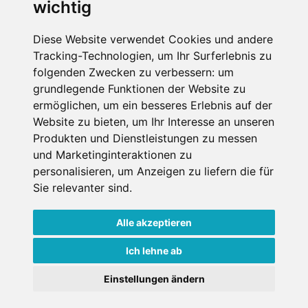
wichtig
Impressum
Datenschutz
Diese Website verwendet Cookies und andere
Tracking-Technologien, um Ihr Surferlebnis zu
Nutzungsbedingungen
folgenden Zwecken zu verbessern:
um
Kontakt
grundlegende Funktionen der Website zu
ermöglichen
,
um ein besseres Erlebnis auf der
Website zu bieten
,
um Ihr Interesse an unseren
Produkten und Dienstleistungen zu messen
WEITERE PORTALE
und Marketinginteraktionen zu
personalisieren
,
um Anzeigen zu liefern die für
Schneemenschen.de
Sie relevanter sind
.
Schneehoehen.de
Alle akzeptieren
Alpen-Guide.de
Ich lehne ab
Einstellungen ändern
Copyright ©
2026 Schneemenschen GmbH