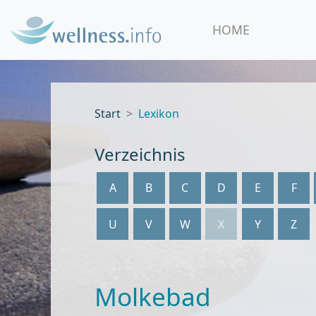
HOME
Start
Lexikon
Verzeichnis
A
B
C
D
E
F
U
V
W
X
Y
Z
Molkebad