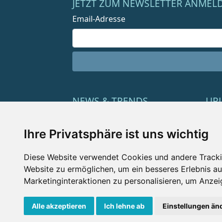
JETZT ZUM NEWSLETTER ANMEL
Email-Adresse
NEWS & TRENDS
UR
Aus den Wellnessregionen
Las
Ihre Privatsphäre ist uns wichtig
Empfehlungen
Lux
Diese Website verwendet Cookies und andere Tracki
Wellness-Trends
Bea
Website zu ermöglichen
,
um ein besseres Erlebnis au
Wellness-Produkte
Fam
Marketinginteraktionen zu personalisieren
,
um Anzeig
Alle akzeptieren
Ich lehne ab
Einstellungen än