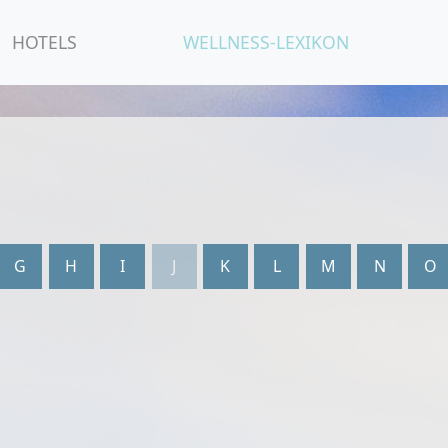
HOTELS
WELLNESS-LEXIKON
G
H
I
J
K
L
M
N
O