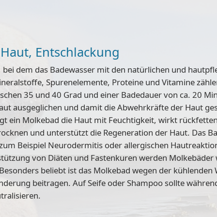
 Haut, Entschlackung
d, bei dem das Badewasser mit den natürlichen und hautpfl
Mineralstoffe, Spurenelemente, Proteine und Vitamine zä
ischen 35 und 40 Grad und einer Badedauer von ca. 20 Min
aut ausgeglichen und damit die Abwehrkräfte der Haut ge
t ein Molkebad die Haut mit Feuchtigkeit, wirkt rückfet
rocknen und unterstützt die Regeneration der Haut. Das B
um Beispiel Neurodermitis oder allergischen Hautreaktio
rstützung von Diäten und Fastenkuren werden Molkebäder
esonders beliebt ist das Molkebad wegen der kühlenden W
nderung beitragen. Auf Seife oder Shampoo sollte während
ralisieren.