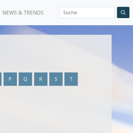
NEWS & TRENDS
P
Q
R
S
T