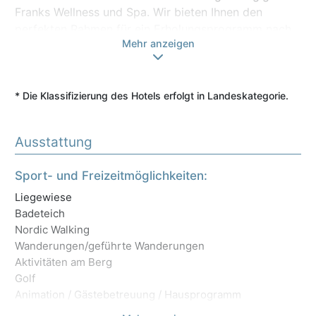
Franks Wellness und Spa. Wir bieten Ihnen den
perfekten Rahmen für ein Erholungsprogramm nach
Mehr anzeigen
Wunsch. Im Franks werden Sie sich von der ersten
Sekunde an willkommen und verwöhnt fühlen – eben
genau wie bei guten Freunden.
* Die Klassifizierung des Hotels erfolgt in Landeskategorie.
Ausstattung
Mo
Sport- und Freizeitmöglichkeiten:
Sk
Liegewiese
La
Badeteich
Ba
Nordic Walking
Fi
Wanderungen/geführte Wanderungen
Fa
Aktivitäten am Berg
Golf
Animation / Gästebetreuung / Hausprogramm