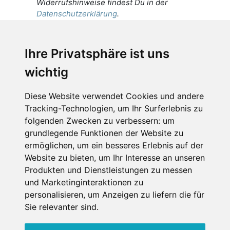
Widerrufshinweise findest Du in der
Datenschutzerklärung
.
Ich stimme zu, dass meine
personenbezogenen Daten an den
Ihre Privatsphäre ist uns
Empfänger dieser Nachricht weitergeleitet
wichtig
werden dürfen. Weitere Informationen und
Widerrufshinweise findest Du in der
Datenschutzerklärung
.
Diese Website verwendet Cookies und andere
Tracking-Technologien, um Ihr Surferlebnis zu
folgenden Zwecken zu verbessern:
um
grundlegende Funktionen der Website zu
Anfrage abschicken
ermöglichen
,
um ein besseres Erlebnis auf der
Website zu bieten
,
um Ihr Interesse an unseren
Diese Seite ist durch reCAPTCHA geschützt und es
Produkten und Dienstleistungen zu messen
gelten die Google
Datenschutzerklärung
und
und Marketinginteraktionen zu
Nutzungsbedingungen
.
personalisieren
,
um Anzeigen zu liefern die für
Sie relevanter sind
.