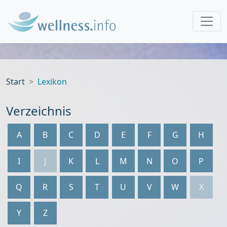
Start
Lexikon
Verzeichnis
A
B
C
D
E
F
G
H
I
J
K
L
M
N
O
P
Q
R
S
T
U
V
W
X
Y
Z