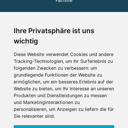
Familie
SERVICE
Ihre Privatsphäre ist uns
wichtig
Impressum
Datenschutz
Diese Website verwendet Cookies und andere
Tracking-Technologien, um Ihr Surferlebnis zu
Nutzungsbedingungen
folgenden Zwecken zu verbessern:
um
Kontakt
grundlegende Funktionen der Website zu
ermöglichen
,
um ein besseres Erlebnis auf der
Website zu bieten
,
um Ihr Interesse an unseren
Produkten und Dienstleistungen zu messen
WEITERE PORTALE
und Marketinginteraktionen zu
personalisieren
,
um Anzeigen zu liefern die für
Schneemenschen.de
Sie relevanter sind
.
Schneehoehen.de