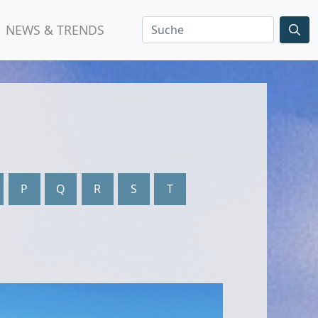
NEWS & TRENDS
P
Q
R
S
T