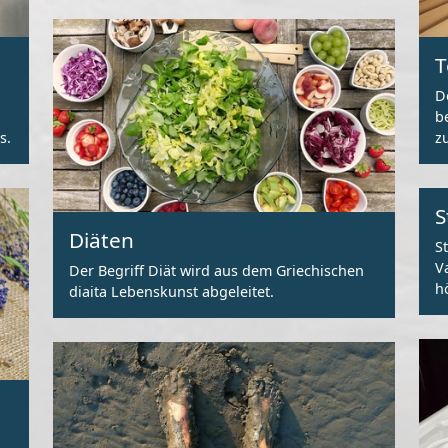
T
D
be
s.
z
S
Diäten
S
V
Der Begriff Diät wird aus dem Griechischen
h
diaita Lebenskunst abgeleitet.
M