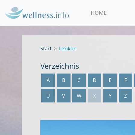
HOME
Start
Lexikon
Verzeichnis
A
B
C
D
E
F
U
V
W
X
Y
Z