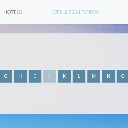
HOTELS
WELLNESS-LEXIKON
G
H
I
J
K
L
M
N
O