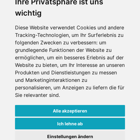
Ihre Privatsphäre ist uns
wichtig
Impressum
Datenschutz
Diese Website verwendet Cookies und andere
Tracking-Technologien, um Ihr Surferlebnis zu
Nutzungsbedingungen
folgenden Zwecken zu verbessern:
um
Kontakt
grundlegende Funktionen der Website zu
ermöglichen
,
um ein besseres Erlebnis auf der
Website zu bieten
,
um Ihr Interesse an unseren
Produkten und Dienstleistungen zu messen
WEITERE PORTALE
und Marketinginteraktionen zu
personalisieren
,
um Anzeigen zu liefern die für
Schneemenschen.de
Sie relevanter sind
.
Schneehoehen.de
Alle akzeptieren
Alpen-Guide.de
Ich lehne ab
Einstellungen ändern