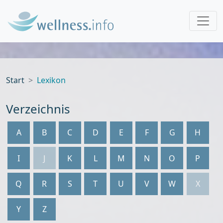
Start
Lexikon
Verzeichnis
A
B
C
D
E
F
G
H
I
J
K
L
M
N
O
P
Q
R
S
T
U
V
W
X
Y
Z