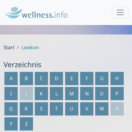
Start
Lexikon
Verzeichnis
A
B
C
D
E
F
G
H
I
J
K
L
M
N
O
P
Q
R
S
T
U
V
W
X
Y
Z