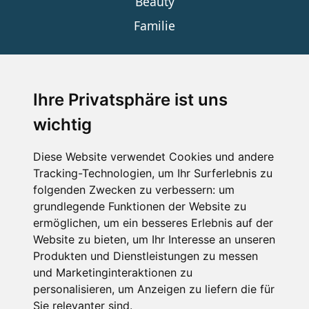
Beauty
Familie
SERVICE
Ihre Privatsphäre ist uns
wichtig
Impressum
Datenschutz
Diese Website verwendet Cookies und andere
Tracking-Technologien, um Ihr Surferlebnis zu
Nutzungsbedingungen
folgenden Zwecken zu verbessern:
um
Kontakt
grundlegende Funktionen der Website zu
ermöglichen
,
um ein besseres Erlebnis auf der
Website zu bieten
,
um Ihr Interesse an unseren
Produkten und Dienstleistungen zu messen
WEITERE PORTALE
und Marketinginteraktionen zu
personalisieren
,
um Anzeigen zu liefern die für
Schneemenschen.de
Sie relevanter sind
.