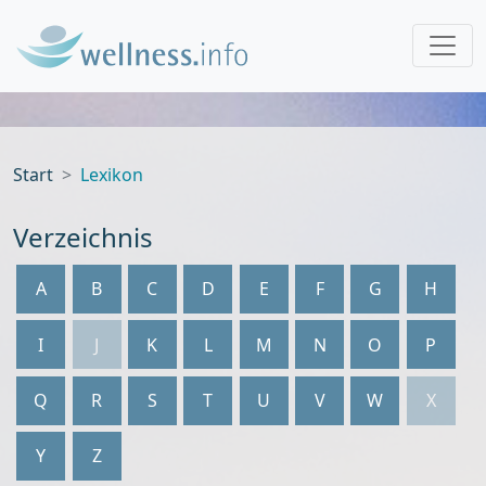
Start
Lexikon
Verzeichnis
A
B
C
D
E
F
G
H
I
J
K
L
M
N
O
P
Q
R
S
T
U
V
W
X
Y
Z