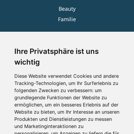
Beauty
Familie
SERVICE
Ihre Privatsphäre ist uns
wichtig
Impressum
Datenschutz
Diese Website verwendet Cookies und andere
Tracking-Technologien, um Ihr Surferlebnis zu
Nutzungsbedingungen
folgenden Zwecken zu verbessern:
um
Kontakt
grundlegende Funktionen der Website zu
ermöglichen
,
um ein besseres Erlebnis auf der
Website zu bieten
,
um Ihr Interesse an unseren
Produkten und Dienstleistungen zu messen
WEITERE PORTALE
und Marketinginteraktionen zu
personalisieren
,
um Anzeigen zu liefern die für