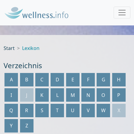
Start
Lexikon
Verzeichnis
A
B
C
D
E
F
G
H
I
J
K
L
M
N
O
P
Q
R
S
T
U
V
W
X
Y
Z