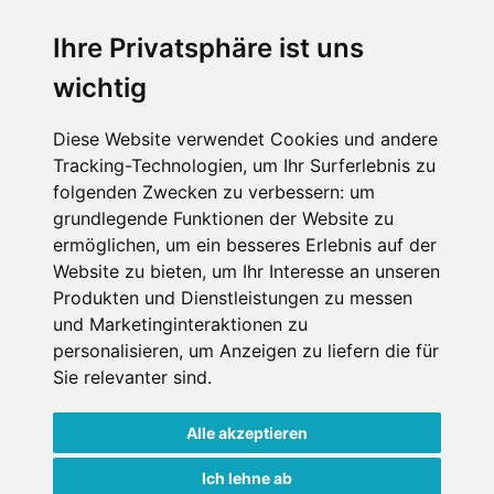
SERVICE
Ihre Privatsphäre ist uns
wichtig
Impressum
Datenschutz
Diese Website verwendet Cookies und andere
Tracking-Technologien, um Ihr Surferlebnis zu
Nutzungsbedingungen
folgenden Zwecken zu verbessern:
um
Kontakt
grundlegende Funktionen der Website zu
ermöglichen
,
um ein besseres Erlebnis auf der
Website zu bieten
,
um Ihr Interesse an unseren
Produkten und Dienstleistungen zu messen
WEITERE PORTALE
und Marketinginteraktionen zu
personalisieren
,
um Anzeigen zu liefern die für
Schneemenschen.de
Sie relevanter sind
.
Schneehoehen.de
Alle akzeptieren
Alpen-Guide.de
Ich lehne ab