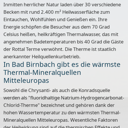
Inmitten herrlicher Natur laden über 30 verschiedene
Becken mit rund 2.400 m² Heilwasserfläche zum
Eintauchen, Wohlfühlen und Genießen ein. Ihre
Energie schöpfen die Besucher aus dem 70 Grad
Celsius heißen, heilkräftigen Thermalwasser, das mit
angenehmen
Badetemperaturen bis 40 Grad
die Gäste
der Rottal Terme verwöhnt. Die Therme ist staatlich
anerkannter Heilquellenkurbetrieb.
In Bad Birnbach gibt es die wärmste
Thermal-Mineralquellen
Mitteleuropas
Sowohl die
Chrysanti- als auch die Konradsquelle
werden als "fluoridhaltige Natrium-Hydrogencarbonat-
Chlorid-Therme" bezeichnet und gehören dank der
hohen Wassertemperatur zu den wärmsten Thermal-
Mineralquellen Mitteleuropas. Wesentliche Faktoren
der Heilwirkung sind auf die thermischen Effekte und