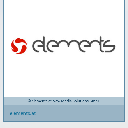
© elements.at New Media Solutions GmbH
elements.at