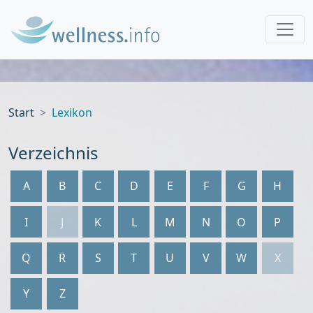
Start
Lexikon
Verzeichnis
A
B
C
D
E
F
G
H
I
J
K
L
M
N
O
P
Q
R
S
T
U
V
W
X
Y
Z