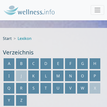
Start
Lexikon
Verzeichnis
A
B
C
D
E
F
G
H
I
J
K
L
M
N
O
P
Q
R
S
T
U
V
W
X
Y
Z