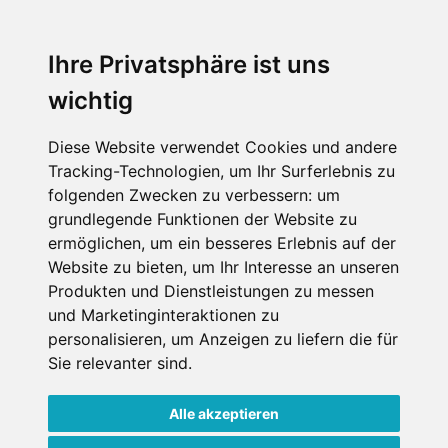
SERVICE
Ihre Privatsphäre ist uns
wichtig
Impressum
Datenschutz
Diese Website verwendet Cookies und andere
Tracking-Technologien, um Ihr Surferlebnis zu
Nutzungsbedingungen
folgenden Zwecken zu verbessern:
um
Kontakt
grundlegende Funktionen der Website zu
ermöglichen
,
um ein besseres Erlebnis auf der
Website zu bieten
,
um Ihr Interesse an unseren
Produkten und Dienstleistungen zu messen
WEITERE PORTALE
und Marketinginteraktionen zu
personalisieren
,
um Anzeigen zu liefern die für
Schneemenschen.de
Sie relevanter sind
.
Schneehoehen.de
Alle akzeptieren
Alpen-Guide.de