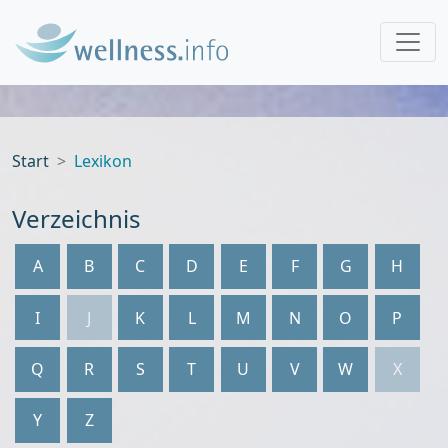
Start
Lexikon
Verzeichnis
A
B
C
D
E
F
G
H
I
J
K
L
M
N
O
P
Q
R
S
T
U
V
W
X
Y
Z