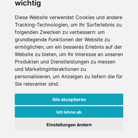
wichtig
Impressum
Datenschutz
Diese Website verwendet Cookies und andere
Tracking-Technologien, um Ihr Surferlebnis zu
Nutzungsbedingungen
folgenden Zwecken zu verbessern:
um
Kontakt
grundlegende Funktionen der Website zu
ermöglichen
,
um ein besseres Erlebnis auf der
Website zu bieten
,
um Ihr Interesse an unseren
Produkten und Dienstleistungen zu messen
WEITERE PORTALE
und Marketinginteraktionen zu
personalisieren
,
um Anzeigen zu liefern die für
Schneemenschen.de
Sie relevanter sind
.
Schneehoehen.de
Alle akzeptieren
Alpen-Guide.de
Ich lehne ab
Einstellungen ändern
Copyright ©
2026 Schneemenschen GmbH