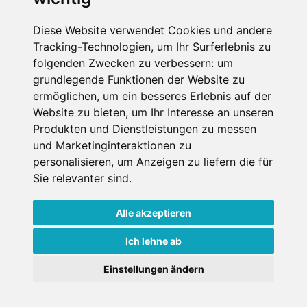
Impressum
Datenschutz
Diese Website verwendet Cookies und andere
Tracking-Technologien, um Ihr Surferlebnis zu
Nutzungsbedingungen
folgenden Zwecken zu verbessern:
um
Kontakt
grundlegende Funktionen der Website zu
ermöglichen
,
um ein besseres Erlebnis auf der
Website zu bieten
,
um Ihr Interesse an unseren
Produkten und Dienstleistungen zu messen
WEITERE PORTALE
und Marketinginteraktionen zu
personalisieren
,
um Anzeigen zu liefern die für
Schneemenschen.de
Sie relevanter sind
.
Schneehoehen.de
Alle akzeptieren
Alpen-Guide.de
Ich lehne ab
Einstellungen ändern
Copyright ©
2026 Schneemenschen GmbH