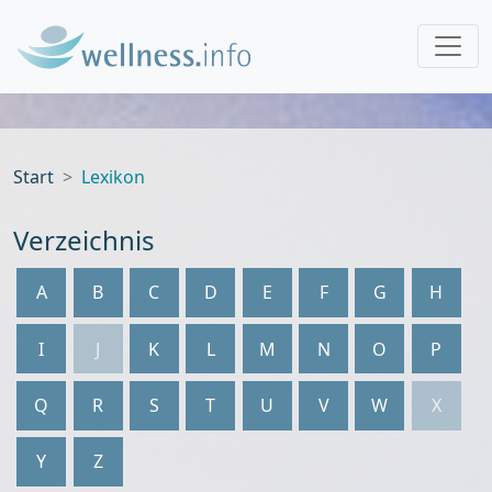
Start
Lexikon
Verzeichnis
A
B
C
D
E
F
G
H
I
J
K
L
M
N
O
P
Q
R
S
T
U
V
W
X
Y
Z