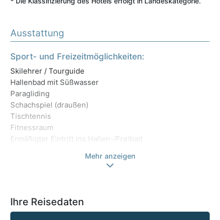
* Die Klassifizierung des Hotels erfolgt in Landeskategorie.
Ausstattung
Wa
Sport- und Freizeitmöglichkeiten:
Di
Skilehrer / Tourguide
Mö
Hallenbad mit Süßwasser
Ad
Paragliding
Ro
Schachspiel (draußen)
Ak
Tischtennis
Ti
Fitnessraum
Te
Ermäßigter Eintritt ins Hallen-/Freibad
Mehr anzeigen
Ihre Reisedaten