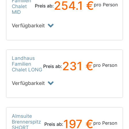
Familien
254.1 €
pro Person
Preis ab:
Chalet
MID
Verfügbarkeit
Landhaus
231 €
Familien
pro Person
Preis ab:
Chalet LONG
Verfügbarkeit
Almsuite
197 €
Brennerspitz
pro Person
Preis ab:
SHORT