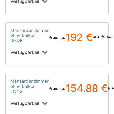
Verfügbarkeit
Mansardenzimmer
192 €
ohne Balkon
pro Person
Preis ab:
SHORT
Verfügbarkeit
Mansardenzimmer
154.88 €
ohne Balkon
pr
Preis ab:
LONG
Verfügbarkeit