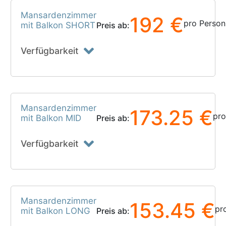
Mansardenzimmer
192 €
pro Person
mit Balkon SHORT
Preis ab:
Verfügbarkeit
Mansardenzimmer
173.25 €
pro
mit Balkon MID
Preis ab:
Verfügbarkeit
Mansardenzimmer
153.45 €
pr
mit Balkon LONG
Preis ab: