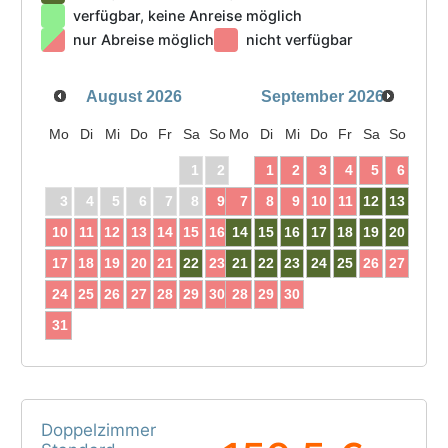
verfügbar, keine Anreise möglich
nur Abreise möglich
nicht verfügbar
August
2026
September
2026
Mo
Di
Mi
Do
Fr
Sa
So
Mo
Di
Mi
Do
Fr
Sa
So
1
2
1
2
3
4
5
6
3
4
5
6
7
8
9
7
8
9
10
11
12
13
10
11
12
13
14
15
16
14
15
16
17
18
19
20
17
18
19
20
21
22
23
21
22
23
24
25
26
27
24
25
26
27
28
29
30
28
29
30
31
Doppelzimmer