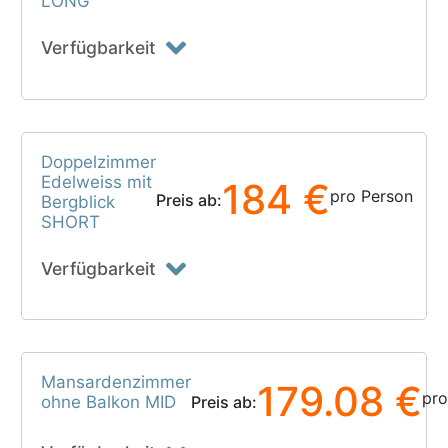
LONG
Verfügbarkeit
Doppelzimmer
Edelweiss mit
184 €
pro Person
Preis ab:
Bergblick
SHORT
Verfügbarkeit
Mansardenzimmer
179.08 €
pro
ohne Balkon MID
Preis ab: