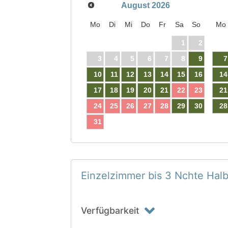
August
2026
Mo
Di
Mi
Do
Fr
Sa
So
Mo
1
2
3
4
5
6
7
8
9
7
10
11
12
13
14
15
16
14
17
18
19
20
21
22
23
21
24
25
26
27
28
29
30
28
31
Einzelzimmer bis 3 Nchte Hal
Verfügbarkeit