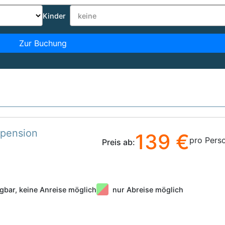
Kinder
Zur Buchung
bpension
139 €
pro Pers
Preis ab:
gbar, keine Anreise möglich
nur Abreise möglich