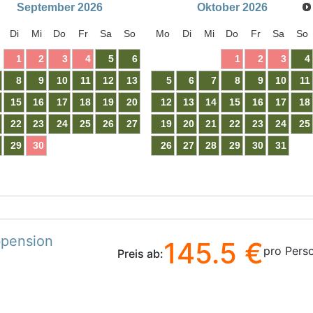
September
2026
Oktober
2026
Di
Mi
Do
Fr
Sa
So
Mo
Di
Mi
Do
Fr
Sa
So
1
2
3
4
5
6
1
2
3
4
8
9
10
11
12
13
5
6
7
8
9
10
11
15
16
17
18
19
20
12
13
14
15
16
17
18
22
23
24
25
26
27
19
20
21
22
23
24
25
29
30
26
27
28
29
30
31
bpension
145.5 €
pro Pers
Preis ab: