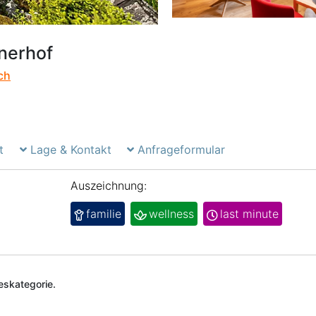
tnerhof
ch
t
Lage & Kontakt
Anfrageformular
Auszeichnung:
familie
wellness
last minute
deskategorie.