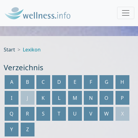
Start
Lexikon
Verzeichnis
A
B
C
D
E
F
G
H
I
J
K
L
M
N
O
P
Q
R
S
T
U
V
W
X
Y
Z