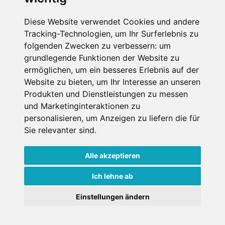
Datenschutz
Diese Website verwendet Cookies und andere
Tracking-Technologien, um Ihr Surferlebnis zu
Nutzungsbedingungen
folgenden Zwecken zu verbessern:
um
Kontakt
grundlegende Funktionen der Website zu
ermöglichen
,
um ein besseres Erlebnis auf der
Website zu bieten
,
um Ihr Interesse an unseren
Produkten und Dienstleistungen zu messen
WEITERE PORTALE
und Marketinginteraktionen zu
personalisieren
,
um Anzeigen zu liefern die für
Schneemenschen.de
Sie relevanter sind
.
Schneehoehen.de
Alle akzeptieren
Alpen-Guide.de
Ich lehne ab
Einstellungen ändern
Copyright ©
2026 Schneemenschen GmbH