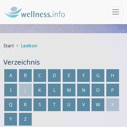
Start
Lexikon
Verzeichnis
A
B
C
D
E
F
G
H
I
J
K
L
M
N
O
P
Q
R
S
T
U
V
W
X
Y
Z