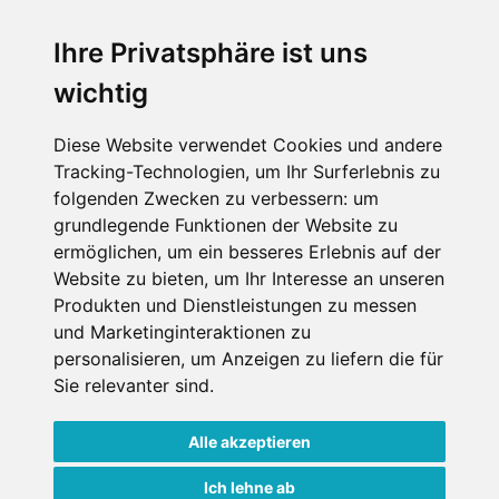
SERVICE
Ihre Privatsphäre ist uns
wichtig
Impressum
Datenschutz
Diese Website verwendet Cookies und andere
Tracking-Technologien, um Ihr Surferlebnis zu
Nutzungsbedingungen
folgenden Zwecken zu verbessern:
um
Kontakt
grundlegende Funktionen der Website zu
ermöglichen
,
um ein besseres Erlebnis auf der
Website zu bieten
,
um Ihr Interesse an unseren
Produkten und Dienstleistungen zu messen
WEITERE PORTALE
und Marketinginteraktionen zu
personalisieren
,
um Anzeigen zu liefern die für
Schneemenschen.de
Sie relevanter sind
.
Schneehoehen.de
Alle akzeptieren
Alpen-Guide.de
Ich lehne ab