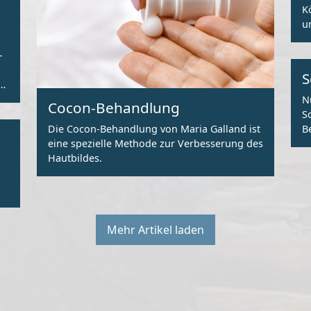
K
u
-
S
n
N
Cocon-Behandlung
S
Die Cocon-Behandlung von Maria Galland ist
B
eine spezielle Methode zur Verbesserung des
Hautbildes.
Mehr Artikel laden