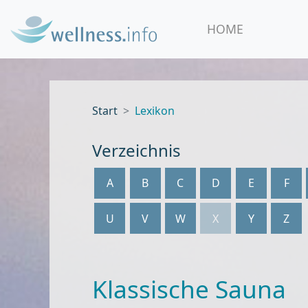
HOME
Start
Lexikon
Verzeichnis
A
B
C
D
E
F
U
V
W
X
Y
Z
Klassische Sauna