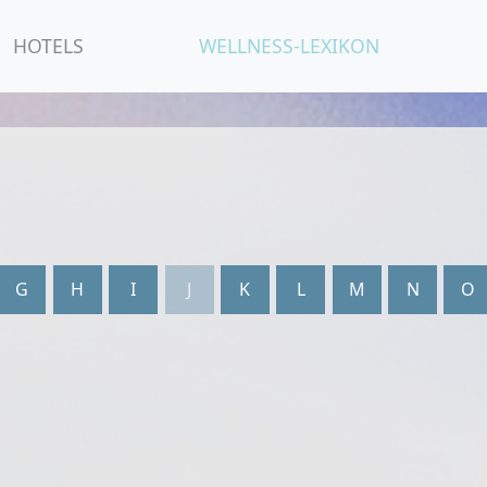
HOTELS
WELLNESS-LEXIKON
G
H
I
J
K
L
M
N
O