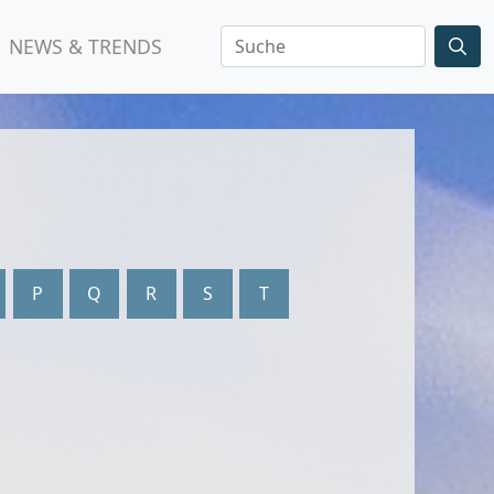
NEWS & TRENDS
P
Q
R
S
T