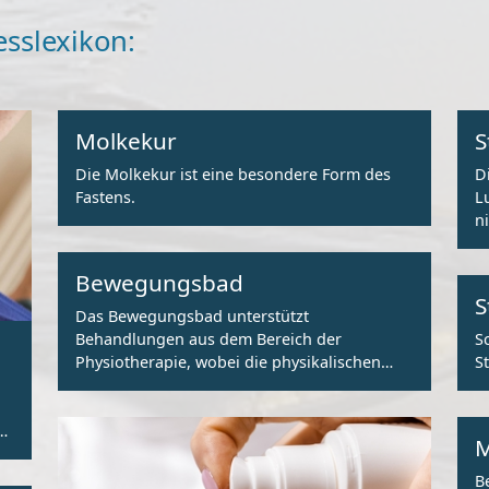
esslexikon:
Molkekur
S
Die Molkekur ist eine besondere Form des
D
Fastens.
L
n
k
Bewegungsbad
S
Das Bewegungsbad unterstützt
Behandlungen aus dem Bereich der
S
Physiotherapie, wobei die physikalischen
S
Eigenschaften des Wassers vorteilhaft
genutzt werden.
ei
M
B