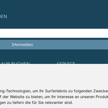
DEN
Anmelden
LAUB BUCHEN
SERVICE
t Minute
Impressum
us
Datenschutz
ng-Technologien, um Ihr Surferlebnis zu folgenden Zwecke
uty
Nutzungsbedingungen
f der Website zu bieten
,
um Ihr Interesse an unseren Produ
ilie
Kontakt
en zu liefern die für Sie relevanter sind
.