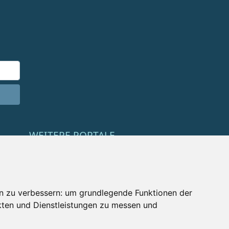
WEITERE PORTALE
Schneemenschen.de
Schneehoehen.de
n zu verbessern:
um grundlegende Funktionen der
Alpen-Guide.de
kten und Dienstleistungen zu messen und