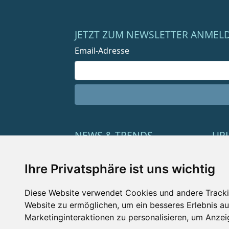
JETZT ZUM NEWSLETTER ANMEL
Email-Adresse
NEWS & TRENDS
UR
Aus den Wellnessregionen
Las
Ihre Privatsphäre ist uns wichtig
Empfehlungen
Lux
Diese Website verwendet Cookies und andere Tracki
Wellness-Trends
Bea
Website zu ermöglichen
,
um ein besseres Erlebnis au
Wellness-Produkte
Fam
Marketinginteraktionen zu personalisieren
,
um Anzeig