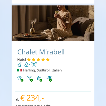
Chalet Mirabell
Hotel
Hafling, Südtirol, Italien
Haustiere erlaubt
Internet
€ 234,-
ab
pro Person pro Nacht