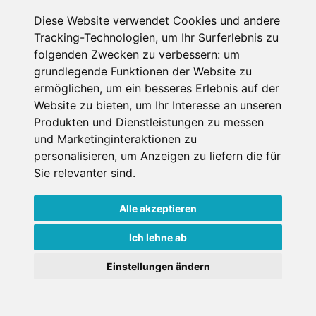
Diese Website verwendet Cookies und andere
Tracking-Technologien, um Ihr Surferlebnis zu
folgenden Zwecken zu verbessern:
um
grundlegende Funktionen der Website zu
Hotel My Arbor
ermöglichen
,
um ein besseres Erlebnis auf der
Website zu bieten
,
um Ihr Interesse an unseren
Hotel
Produkten und Dienstleistungen zu messen
und Marketinginteraktionen zu
Brixen, Südtirol, Italien
personalisieren
,
um Anzeigen zu liefern die für
Haustiere erlaubt
Internet
Sie relevanter sind
.
Alle akzeptieren
€ 250,-
ab
Ich lehne ab
pro Person pro Nacht
Einstellungen ändern
Gesamtpreis ab
€ 1000,-
2 Pers./ 2 Nächte