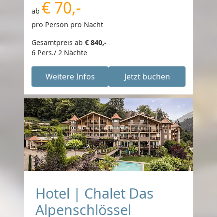
€ 70,-
ab
pro Person pro Nacht
Gesamtpreis ab
€ 840,-
6 Pers./ 2 Nächte
Weitere Infos
Jetzt buchen
Hotel | Chalet Das
Alpenschlössel