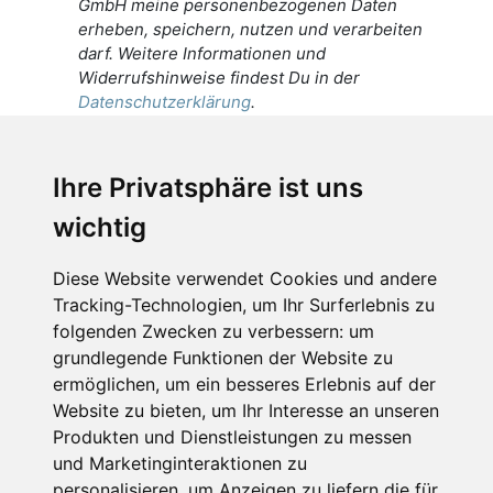
GmbH meine personenbezogenen Daten
erheben, speichern, nutzen und verarbeiten
darf. Weitere Informationen und
Widerrufshinweise findest Du in der
Datenschutzerklärung
.
Ich stimme zu, dass meine
personenbezogenen Daten an den
Ihre Privatsphäre ist uns
Empfänger dieser Nachricht weitergeleitet
wichtig
werden dürfen. Weitere Informationen und
Widerrufshinweise findest Du in der
Datenschutzerklärung
.
Diese Website verwendet Cookies und andere
Tracking-Technologien, um Ihr Surferlebnis zu
folgenden Zwecken zu verbessern:
um
grundlegende Funktionen der Website zu
Anfrage abschicken
ermöglichen
,
um ein besseres Erlebnis auf der
Website zu bieten
,
um Ihr Interesse an unseren
Diese Seite ist durch reCAPTCHA geschützt und es
Produkten und Dienstleistungen zu messen
gelten die Google
Datenschutzerklärung
und
und Marketinginteraktionen zu
Nutzungsbedingungen
.
personalisieren
,
um Anzeigen zu liefern die für