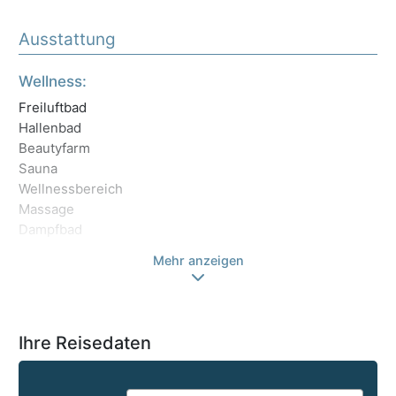
Ausstattung
Wellness:
Sp
Freiluftbad
Fi
Hallenbad
Beautyfarm
Es
Sauna
Ve
Wellnessbereich
Es
Massage
Dampfbad
Mehr anzeigen
Ihre Reisedaten