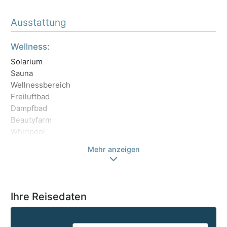
Ausstattung
Ma
Wellness:
Ha
Solarium
Sauna
Wellnessbereich
Freiluftbad
Dampfbad
Beautyfarm
Whirlpool
Mehr anzeigen
Ihre Reisedaten