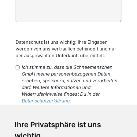
Datenschutz ist uns wichtig: Ihre Eingaben
werden von uns vertraulich behandelt und nur
der ausgewählten Unterkunft übermittelt.
Ich stimme zu, dass die Schneemenschen
GmbH meine personenbezogenen Daten
erheben, speichern, nutzen und verarbeiten
darf. Weitere Informationen und
Widerrufshinweise findest Du in der
Datenschutzerklärung
.
Ich stimme zu, dass meine
personenbezogenen Daten an den
Ihre Privatsphäre ist uns
Empfänger dieser Nachricht weitergeleitet
wichtig
werden dürfen. Weitere Informationen und