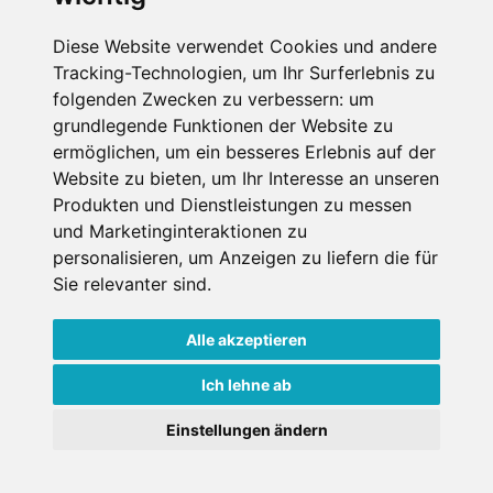
Widerrufshinweise findest Du in der
Datenschutzerklärung
.
Diese Website verwendet Cookies und andere
Tracking-Technologien, um Ihr Surferlebnis zu
folgenden Zwecken zu verbessern:
um
grundlegende Funktionen der Website zu
Anfrage abschicken
ermöglichen
,
um ein besseres Erlebnis auf der
Website zu bieten
,
um Ihr Interesse an unseren
Diese Seite ist durch reCAPTCHA geschützt und es
Produkten und Dienstleistungen zu messen
gelten die Google
Datenschutzerklärung
und
und Marketinginteraktionen zu
Nutzungsbedingungen
.
personalisieren
,
um Anzeigen zu liefern die für
Sie relevanter sind
.
Alle akzeptieren
Datenschutzbedingungen
Ich lehne ab
Nutzungsbedingungen
Impressum
Kontakt
Einstellungen ändern
Copyright © Schneemenschen GmbH 2026