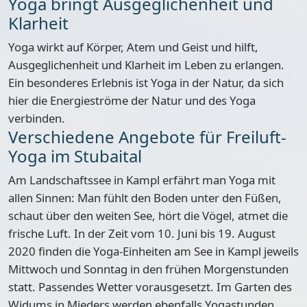
Yoga bringt Ausgeglichenheit und
Klarheit
Yoga wirkt auf Körper, Atem und Geist und hilft,
Ausgeglichenheit und Klarheit im Leben zu erlangen.
Ein besonderes Erlebnis ist Yoga in der Natur, da sich
hier die Energieströme der Natur und des Yoga
verbinden.
Verschiedene Angebote für Freiluft-
Yoga im Stubaital
Am
Landschaftssee in Kampl
erfährt man Yoga mit
allen Sinnen: Man fühlt den Boden unter den Füßen,
schaut über den weiten See, hört die Vögel, atmet die
frische Luft. In der Zeit vom
10. Juni bis 19. August
2020
finden die Yoga-Einheiten am See in Kampl
jeweils
Mittwoch und Sonntag
in den frühen Morgenstunden
statt. Passendes Wetter vorausgesetzt. Im
Garten des
Widums
in Mieders werden ebenfalls Yogastunden