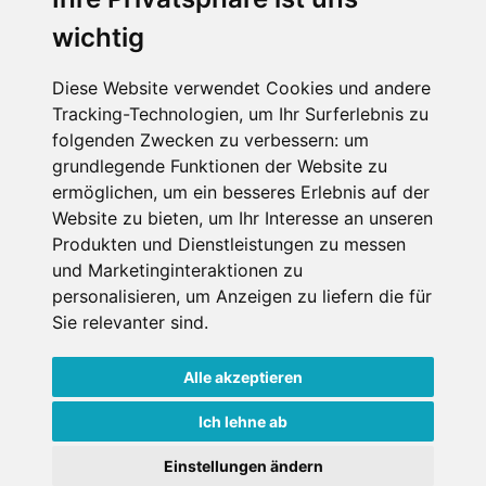
wichtig
Impressum
Datenschutz
Diese Website verwendet Cookies und andere
Tracking-Technologien, um Ihr Surferlebnis zu
Nutzungsbedingungen
folgenden Zwecken zu verbessern:
um
Kontakt
grundlegende Funktionen der Website zu
ermöglichen
,
um ein besseres Erlebnis auf der
Website zu bieten
,
um Ihr Interesse an unseren
Produkten und Dienstleistungen zu messen
WEITERE PORTALE
und Marketinginteraktionen zu
personalisieren
,
um Anzeigen zu liefern die für
Schneemenschen.de
Sie relevanter sind
.
Schneehoehen.de
Alle akzeptieren
Alpen-Guide.de
Ich lehne ab
Einstellungen ändern