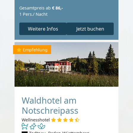
Gesamtpreis ab
€ 86,-
1 Pers./ Nacht
Weitere Infos
Jetzt buchen
Empfehlung
Waldhotel am
Notschreipass
Wellnesshotel