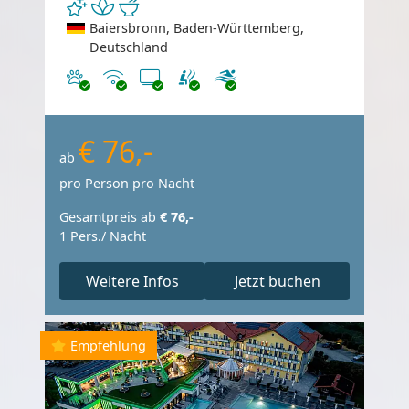
Baiersbronn, Baden-Württemberg,
Deutschland
Haustiere erlaubt
Internet
TV
€ 76,-
ab
pro Person pro Nacht
Gesamtpreis ab
€ 76,-
1 Pers./ Nacht
Weitere Infos
Jetzt buchen
Empfehlung