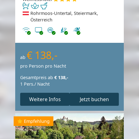
Rohrmoos-Untertal, Steiermark,
Österreich
Internet
TV
Nichtraucher
€ 138,-
ab
pro Person pro Nacht
Gesamtpreis ab
€ 138,-
1 Pers./ Nacht
Weitere Infos
Jetzt buchen
Empfehlung