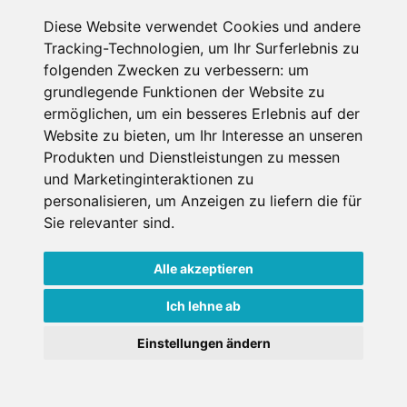
Diese Website verwendet Cookies und andere
Tracking-Technologien, um Ihr Surferlebnis zu
€ 270,-
folgenden Zwecken zu verbessern:
um
ab
grundlegende Funktionen der Website zu
pro Person pro Nacht
ermöglichen
,
um ein besseres Erlebnis auf der
Website zu bieten
,
um Ihr Interesse an unseren
Gesamtpreis ab
€ 270,-
Produkten und Dienstleistungen zu messen
1 Pers./ Nacht
und Marketinginteraktionen zu
personalisieren
,
um Anzeigen zu liefern die für
Jetzt buchen
Sie relevanter sind
.
Alle akzeptieren
Ich lehne ab
Einstellungen ändern