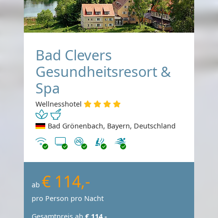
Bad Clevers
Gesundheitsresort &
Spa
Wellnesshotel
Bad Grönenbach, Bayern, Deutschland
Internet
TV
Nichtraucher
€ 114,-
ab
pro Person pro Nacht
Gesamtpreis ab
€ 114,-