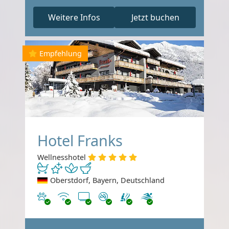
Weitere Infos
Jetzt buchen
Empfehlung
Hotel Franks
Wellnesshotel
Oberstdorf, Bayern, Deutschland
Haustiere erlaubt
Internet
TV
Nichtraucher