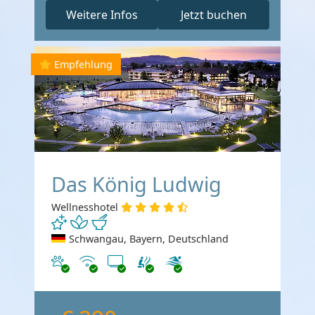
Weitere Infos
Jetzt buchen
Empfehlung
Das König Ludwig
Wellnesshotel
Schwangau, Bayern, Deutschland
Haustiere erlaubt
Internet
TV