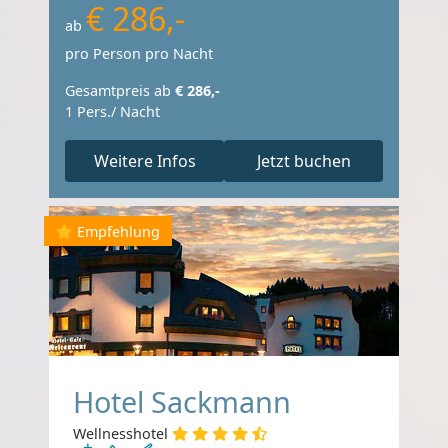
€ 286,-
ab
pro Person pro Nacht
Gesamtpreis ab
€ 286,-
1 Pers./ Nacht
Weitere Infos
Jetzt buchen
Empfehlung
Hotel Sackmann
Wellnesshotel