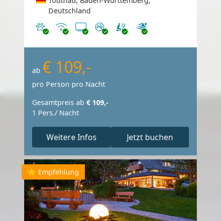
Todtnau, Baden-Württemberg,
Deutschland
Haustiere erlaubt
Internet
TV
Nichtraucher
€ 109,-
ab
pro Person pro Nacht
Gesamtpreis ab
€ 109,-
1 Pers./ Nacht
Weitere Infos
Jetzt buchen
Empfehlung