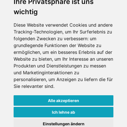
Ihre Privatsphäre ist uns
wichtig
Impressum
Datenschutz
Diese Website verwendet Cookies und andere
Tracking-Technologien, um Ihr Surferlebnis zu
Nutzungsbedingungen
folgenden Zwecken zu verbessern:
um
Kontakt
grundlegende Funktionen der Website zu
ermöglichen
,
um ein besseres Erlebnis auf der
Website zu bieten
,
um Ihr Interesse an unseren
Produkten und Dienstleistungen zu messen
WEITERE PORTALE
und Marketinginteraktionen zu
personalisieren
,
um Anzeigen zu liefern die für
Schneemenschen.de
Sie relevanter sind
.
Schneehoehen.de
Alle akzeptieren
Alpen-Guide.de
Ich lehne ab
Einstellungen ändern