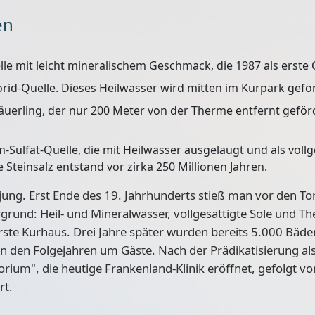
en
lle mit leicht mineralischem Geschmack, die 1987 als erste
orid-Quelle. Dieses Heilwasser wird mitten im Kurpark gefö
Säuerling, der nur 200 Meter von der Therme entfernt gefö
ulfat-Quelle, die mit Heilwasser ausgelaugt und als vollge
 Steinsalz entstand vor zirka 250 Millionen Jahren.
 jung. Erst
Ende des 19. Jahrhunderts
stieß man vor den Tor
rgrund: Heil- und Mineralwässer, vollgesättigte Sole und T
erste Kurhaus. Drei Jahre später wurden bereits 5.000 Bäder
in den Folgejahren um Gäste. Nach der
Prädikatisierung al
orium", die heutige
Frankenland-Klinik
eröffnet, gefolgt 
rt.