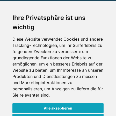
SERVICE
Ihre Privatsphäre ist uns
wichtig
Impressum
Datenschutz
Diese Website verwendet Cookies und andere
Tracking-Technologien, um Ihr Surferlebnis zu
Nutzungsbedingungen
folgenden Zwecken zu verbessern:
um
Kontakt
grundlegende Funktionen der Website zu
ermöglichen
,
um ein besseres Erlebnis auf der
Website zu bieten
,
um Ihr Interesse an unseren
Produkten und Dienstleistungen zu messen
WEITERE PORTALE
und Marketinginteraktionen zu
personalisieren
,
um Anzeigen zu liefern die für
Schneemenschen.de
Sie relevanter sind
.
Schneehoehen.de
Alle akzeptieren
Alpen-Guide.de