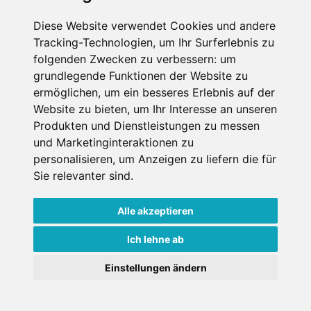
Datenschutz
Diese Website verwendet Cookies und andere
Tracking-Technologien, um Ihr Surferlebnis zu
Nutzungsbedingungen
folgenden Zwecken zu verbessern:
um
Kontakt
grundlegende Funktionen der Website zu
ermöglichen
,
um ein besseres Erlebnis auf der
Website zu bieten
,
um Ihr Interesse an unseren
Produkten und Dienstleistungen zu messen
WEITERE PORTALE
und Marketinginteraktionen zu
personalisieren
,
um Anzeigen zu liefern die für
Schneemenschen.de
Sie relevanter sind
.
Schneehoehen.de
Alle akzeptieren
Alpen-Guide.de
Ich lehne ab
Einstellungen ändern
Copyright ©
2026 Schneemenschen GmbH